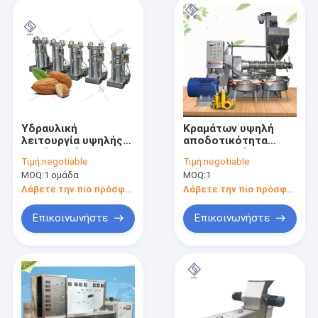
Υδραυλική
Κραμάτων υψηλή
λειτουργία υψηλής
αποδοτικότητα
αποδοτικότητας
εξοπλισμού
Τιμή:
negotiable
Τιμή:
negotiable
μηχανών Τύπου
επεξεργασίας
MOQ:
1 ομάδα
MOQ:
1
πετρελαίου
καρύδων Presser
εξαγωγής
βιδών κρύα
Λάβετε την πιο πρόσφατη τιμή
Λάβετε την πιο πρόσφατη τιμή
πετρελαίου
γαρίφαλων εύκολη
Επικοινωνήστε
Επικοινωνήστε