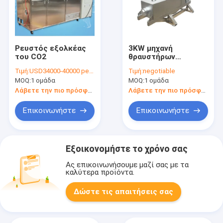
Ρευστός εξολκέας
3KW μηχανή
του CO2
θραυστήρων
φυστικιών
Τιμή:
USD34000-40000 per set
Τιμή:
negotiable
MOQ:
1 ομάδα
MOQ:
1 ομάδα
Λάβετε την πιο πρόσφατη τιμή
Λάβετε την πιο πρόσφατη τιμή
Επικοινωνήστε
Επικοινωνήστε
Εξοικονομήστε το χρόνο σας
Ας επικοινωνήσουμε μαζί σας με τα
καλύτερα προϊόντα.
Δώστε τις απαιτήσεις σας