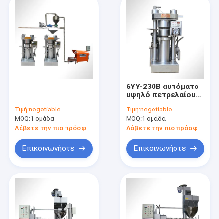
6YY-230B αυτόματο
υψηλό πετρελαίου
βιομηχανικό
Τιμή:
negotiable
Τιμή:
negotiable
πετρέλαιο Presser
MOQ:
1 ομάδα
MOQ:
1 ομάδα
μηχανών Τύπου
πετρελαίου
Λάβετε την πιο πρόσφατη τιμή
Λάβετε την πιο πρόσφατη τιμή
ποσοστού
υδραυλικό
Επικοινωνήστε
Επικοινωνήστε