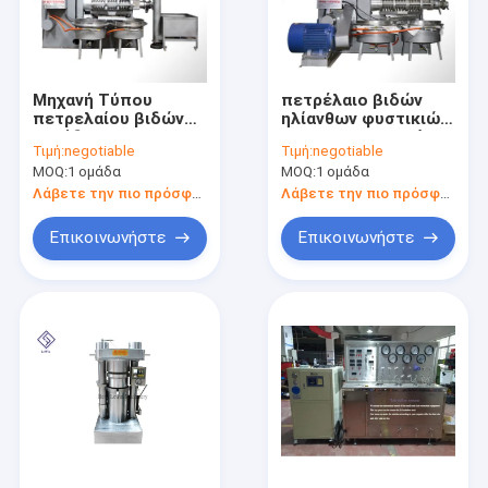
Μηχανή Τύπου
πετρέλαιο βιδών
πετρελαίου βιδών
ηλίανθων φυστικιών
καρύδων με
presser με υψηλό -
Τιμή:
negotiable
Τιμή:
negotiable
Squeezer
ποιοτική χαμηλή
MOQ:
1 ομάδα
MOQ:
1 ομάδα
περιστροφής/λεπτό
τιμή για την πώληση
κενών φίλτρων 100-
Λάβετε την πιο πρόσφατη τιμή
Λάβετε την πιο πρόσφατη τιμή
130 την ταχύτητα
Επικοινωνήστε
Επικοινωνήστε
Σπίτι
Προϊόντα
Βίντεο