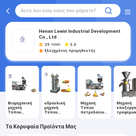
Henan Lewin Industrial Development
Co., Ltd
29
5.0
YEARS
Ελεγχμένος προμηθευτής
Βιομηχανική
υδραυλική
Μηχανή
Μηχανή
μηχανή
μηχανή
Τύπου
επεξεργα
Τύπου
Τύπου
πετρελαίου
τροφίμω
πετρελαίου
πετρελαίου
βιδών
Τα Κορυφαία Προϊόντα Μας