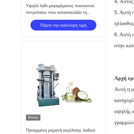
4.
Αυτός 
Υψηλό λάδι μαγειρέματος ποσοστού
Αυτή η
πετρελαίου που κατασκευάζει τη
5.
μηχανή, μηχανή εξαγωγής λαδιού 380V
ηλίανθος
Πάρτε την καλύτερη τιμή
Αυτή η
6.
στην κα
Αρχή ερ
Αυτή η μ
κατηγορί
υψηλής α
Βίντεο
γραμμών 
Προηγμένη μηχανή εκχύλισης λαδιού