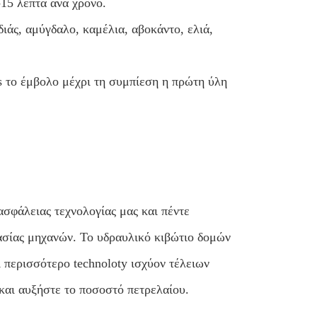
15 λεπτά ανά χρόνο.
ιάς, αμύγδαλο, καμέλια, αβοκάντο, ελιά,
s το έμβολο μέχρι τη συμπίεση η πρώτη ύλη
σφάλειας τεχνολογίας μας και πέντε
γασίας μηχανών. Το υδραυλικό κιβώτιο δομών
 περισσότερο technoloty ισχύον τέλειων
και αυξήστε το ποσοστό πετρελαίου.