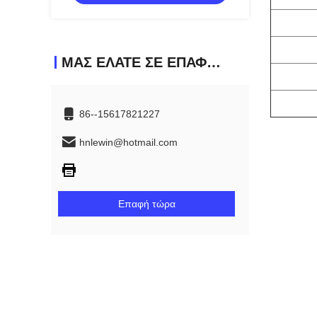
ΜΑΣ ΕΛΆΤΕ ΣΕ ΕΠΑΦΉ ΜΕ
86--15617821227
hnlewin@hotmail.com
Επαφή τώρα