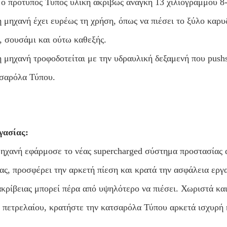
ο πρότυπος Τύπος υλική ακριβώς ανάγκη 13 χιλιογράμμου 8-
 μηχανή έχει ευρέως τη χρήση, όπως να πιέσει το ξύλο καρυδ
, σουσάμι και ούτω καθεξής.
 μηχανή τροφοδοτείται με την υδραυλική δεξαμενή που push
τσαρόλα Τύπου.
γασίας:
ηχανή εφάρμοσε το νέας supercharged σύστημα προστασίας α
ας, προσφέρει την αρκετή πίεση και κρατά την ασφάλεια ερ
κρίβειας μπορεί πέρα από υψηλότερο να πιέσει. Χωριστά και
πετρελαίου, κρατήστε την κατσαρόλα Τύπου αρκετά ισχυρή 