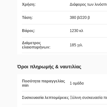
Χρήση:
Διάφορος των λινόσ
Τάση:
380 β/220 β
Βάρος:
1230 κλ
Διάμετρος
185 χιλ.
ελαιοπυρήνων:
Όροι πληρωμής & ναυτιλίας
Ποσότητα παραγγελίας
1 ομάδα
min
Συσκευασία λεπτομέρειες
Ξύλινη συσκευασία 