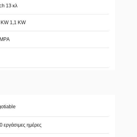
ch 13 κλ
2 KW 1,1 KW
 MPA
otiable
0 εργάσιμες ημέρες