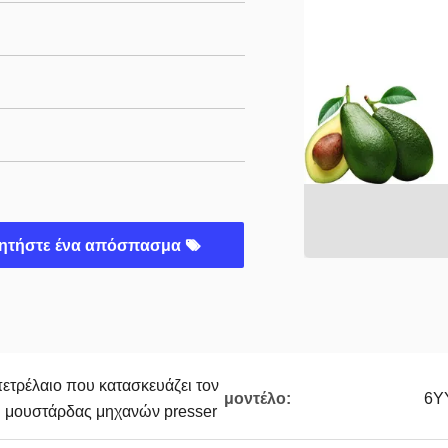
ητήστε ένα απόσπασμα
ετρέλαιο που κατασκευάζει τον
μοντέλο:
6YY
υ μουστάρδας μηχανών presser