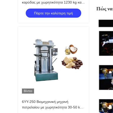
καρύδας με χωρητικότητα 1230 kg και
χωρητικότητα παρτίδας 13 kg/παρτίδα
Πώς να 
Πάρτε την καλύτερη τιμή
Βίντεο
6YY-250 Βιομηχανική μηχανή
πετρελαίου με χωρητικότητα 30-50 kg/h
και μονοφασική / 3φασική τάση