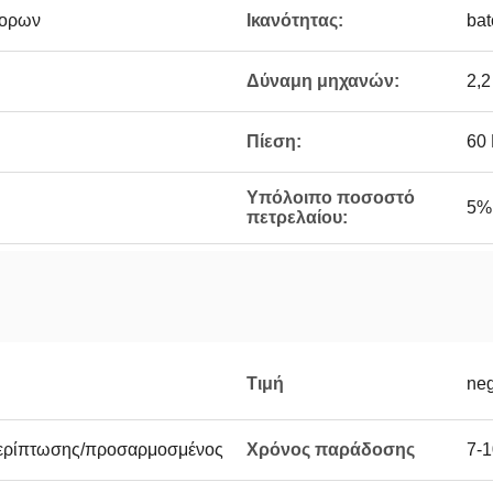
πορων
Ικανότητας:
bat
Δύναμη μηχανών:
2,
Πίεση:
60
Υπόλοιπο ποσοστό
5%
πετρελαίου:
Τιμή
neg
περίπτωσης/προσαρμοσμένος
Χρόνος παράδοσης
7-1