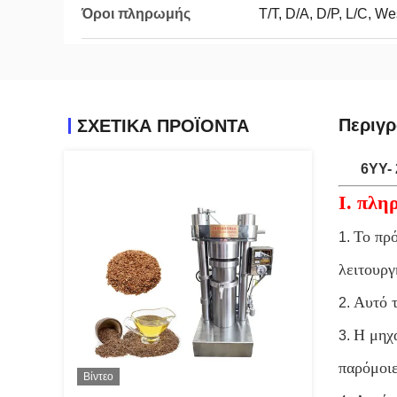
Όροι πληρωμής
T/T, D/A, D/P, L/C, 
Περιγ
ΣΧΕΤΙΚΑ ΠΡΟΪΟΝΤΑ
6YY-
Ι. πλη
Το πρό
1.
λειτουργ
Αυτό τ
2.
Η μηχα
3.
παρόμοιε
Βίντεο