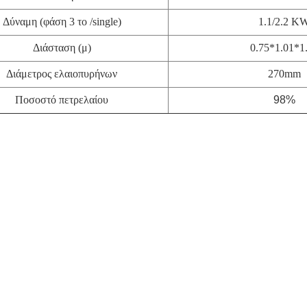
Δύναμη (φάση 3 το /single)
1.1/2.2 K
Διάσταση (μ)
0.75*1.01*1
Διάμετρος ελαιοπυρήνων
270mm
Ποσοστό πετρελαίου
98%