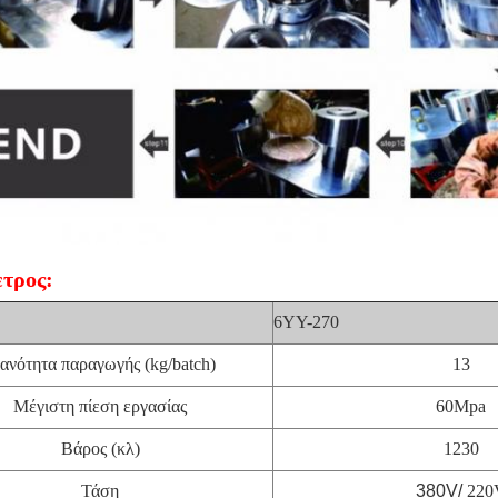
τρος:
6YY-270
κανότητα παραγωγής (kg/batch)
13
Μέγιστη πίεση εργασίας
60Mpa
Βάρος (κλ)
1230
Τάση
380V/
220