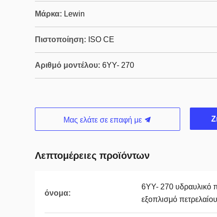
Μάρκα:
Lewin
Πιστοποίηση:
ISO CE
Αριθμό μοντέλου:
6YY- 270
Ζ
Μας ελάτε σε επαφή με
Λεπτομέρειες προϊόντων
6YY- 270 υδραυλικό π
όνομα:
εξοπλισμό πετρελαίο