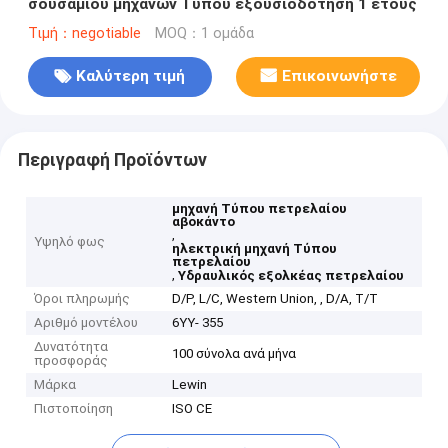
σουσαμιού μηχανών Τύπου εξουσιοδότηση 1 έτους
Τιμή：negotiable
MOQ：1 ομάδα
Καλύτερη τιμή
Επικοινωνήστε
Περιγραφή Προϊόντων
μηχανή Τύπου πετρελαίου
αβοκάντο
,
Υψηλό φως
ηλεκτρική μηχανή Τύπου
πετρελαίου
,
Υδραυλικός εξολκέας πετρελαίου
Όροι πληρωμής
D/P, L/C, Western Union, , D/A, T/T
Αριθμό μοντέλου
6YY- 355
Δυνατότητα
100 σύνολα ανά μήνα
προσφοράς
Μάρκα
Lewin
Πιστοποίηση
ISO CE