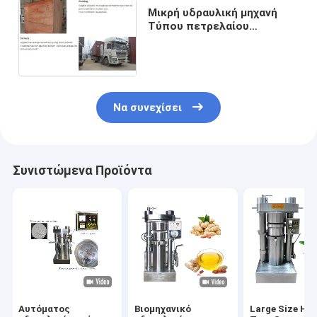
Μικρή υδραυλική μηχανή
Τύπου πετρελαίου
σουσαμιού μηχανών Τύπου
εξουσιοδότηση 1 έτους
Να συνεχίσει
Συνιστώμενα Προϊόντα
Αυτόματος
Βιομηχανικό
Large Size Hyd