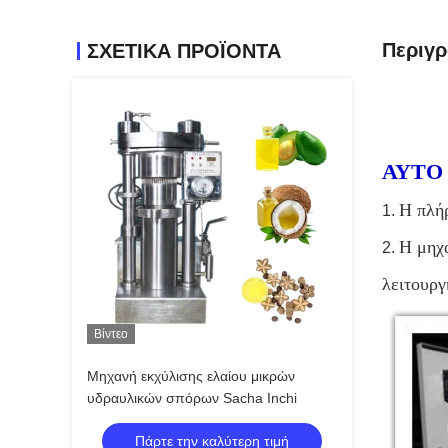
Περιγ
ΣΧΕΤΙΚΑ ΠΡΟΪΟΝΤΑ
ΑΥΤΟ
Η πλήρ
1.
Η μηχα
2.
λειτουργ
Βίντεο
Μηχανή εκχύλισης ελαίου μικρών
υδραυλικών σπόρων Sacha Inchi
Πάρτε την καλύτερη τιμή