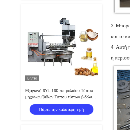
Μπορεί
3.
και το κ
Αυτή η
4.
ή περισσ
Βίντεο
Εξαγωγή 6YL-160 πετρελαίου Τύπου
μηχανών/βιδών Τύπου τύπων βιδών
υψηλής αποδοτικότητας
Πάρτε την καλύτερη τιμή