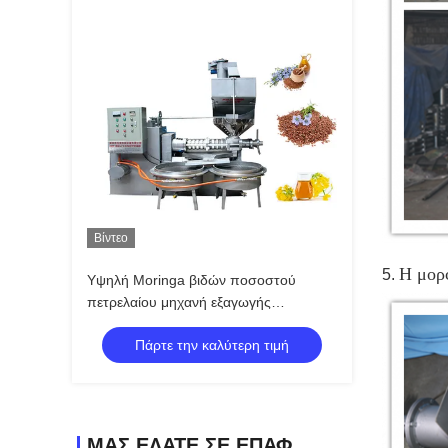
Βίντεο
Η μορφ
5.
Υψηλή Moringa βιδών ποσοστού
πετρελαίου μηχανή εξαγωγής
πετρελαίου σπόρου με τον τροφοδότη
Πάρτε την καλύτερη τιμή
ελαιοπυρήνων
ΜΑΣ ΕΛΆΤΕ ΣΕ ΕΠΑΦΉ ΜΕ