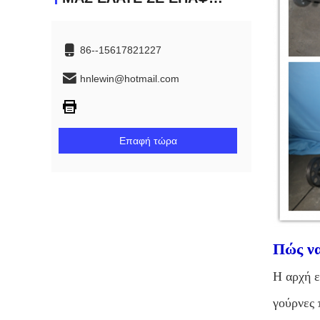
86--15617821227
hnlewin@hotmail.com
Επαφή τώρα
Πώς να
Η αρχή ε
γούρνες 