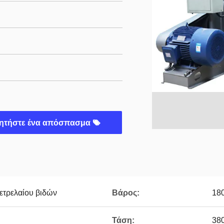
ητήστε ένα απόσπασμα
τρελαίου βιδών
Βάρος:
18
Τάση:
38