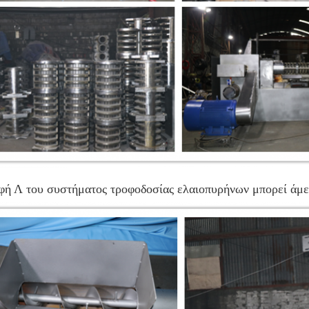
ή Λ του συστήματος τροφοδοσίας ελαιοπυρήνων μπορεί άμεσ