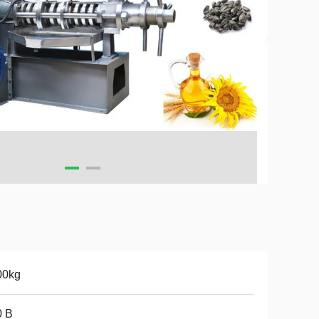
00kg
0 Β