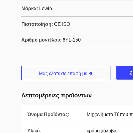
Μάρκα:
Lewin
Πιστοποίηση:
CE ISO
Αριθμό μοντέλου:
6YL-150
Ζ
Μας ελάτε σε επαφή με
Λεπτομέρειες προϊόντων
Όνομα Προϊόντος:
Μηχανήματα Τύπου πε
Υλικό:
κράμα χάλυβα