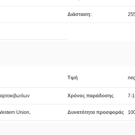
Διάσταση:
255
Τιμή
neg
αρτοκιβωτίων
Χρόνος παράδοσης
7-1
 Western Union,
Δυνατότητα προσφοράς
10