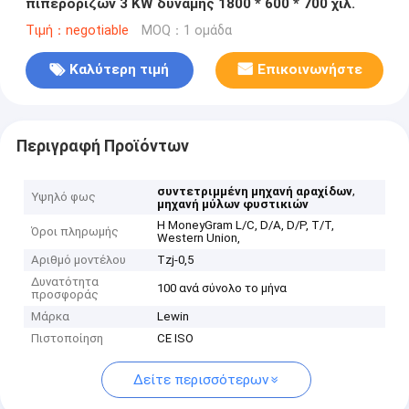
πιπεροριζών 3 KW δύναμης 1800 * 600 * 700 χιλ.
Τιμή：negotiable
MOQ：1 ομάδα
Καλύτερη τιμή
Επικοινωνήστε
Περιγραφή Προϊόντων
,
συντετριμμένη μηχανή αραχίδων
Υψηλό φως
μηχανή μύλων φυστικιών
Η MoneyGram L/C, D/A, D/P, T/T,
Όροι πληρωμής
Western Union,
Αριθμό μοντέλου
Tzj-0,5
Δυνατότητα
100 ανά σύνολο το μήνα
προσφοράς
Μάρκα
Lewin
Πιστοποίηση
CE ISO
Δείτε περισσότερων