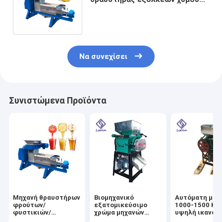
πιπεροριζών 3 KW δύναμης
1800 * 600 * 700 χιλ.
Να συνεχίσει
Συνιστώμενα Προϊόντα
Μηχανή θραυστήρων
Βιομηχανικό
Αυτόματη μηχ
φρούτων/
εξατομικεύσιμο
1000-1500 Kg
φυστικιών/
χρώμα μηχανών
υψηλή ικανότ
εμπορικός Τύπος
θραυστήρων
70kg θραυστή