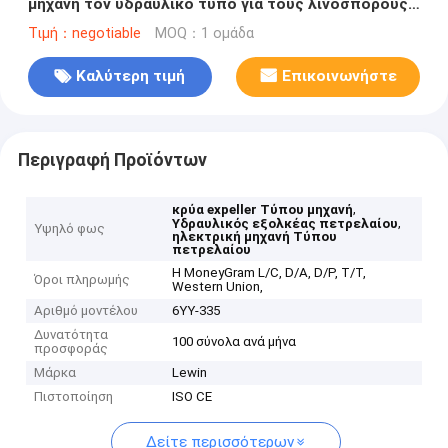
μηχανή τον υδραυλικό τύπο για τους λινόσπορους
20 ικανότητα κλ/batch
Τιμή：negotiable
MOQ：1 ομάδα
Καλύτερη τιμή
Επικοινωνήστε
Περιγραφή Προϊόντων
,
κρύα expeller Τύπου μηχανή
,
Υδραυλικός εξολκέας πετρελαίου
Υψηλό φως
ηλεκτρική μηχανή Τύπου
πετρελαίου
Η MoneyGram L/C, D/A, D/P, T/T,
Όροι πληρωμής
Western Union,
Αριθμό μοντέλου
6YY-335
Δυνατότητα
100 σύνολα ανά μήνα
προσφοράς
Μάρκα
Lewin
Πιστοποίηση
ISO CE
Δείτε περισσότερων