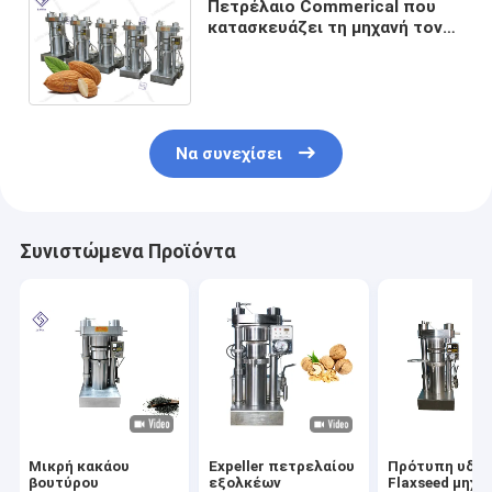
Πετρέλαιο Commerical που
κατασκευάζει τη μηχανή τον
υδραυλικό τύπο για τους
λινόσπορους 20 ικανότητα
κλ/batch
Να συνεχίσει
Συνιστώμενα Προϊόντα
Μικρή κακάου
Expeller πετρελαίου
Πρότυπη υδρα
βουτύρου
εξολκέων
Flaxseed μηχα