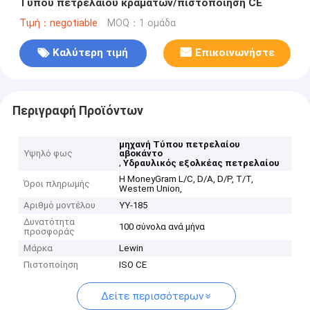
Τύπου πετρελαίου κραμάτων/πιστοποίηση CE
Τιμή：negotiable
MOQ：1 ομάδα
Καλύτερη τιμή
Επικοινωνήστε
Περιγραφή Προϊόντων
μηχανή Τύπου πετρελαίου
Υψηλό φως
αβοκάντο
,
Υδραυλικός εξολκέας πετρελαίου
Η MoneyGram L/C, D/A, D/P, T/T,
Όροι πληρωμής
Western Union,
Αριθμό μοντέλου
YY-185
Δυνατότητα
100 σύνολα ανά μήνα
προσφοράς
Μάρκα
Lewin
Πιστοποίηση
ISO CE
Δείτε περισσότερων