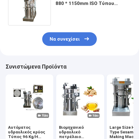
880 * 1150mm ISO Τύπου
πετρελαίου κραμάτων/
πιστοποίηση CE
Να συνεχίσει
Συνιστώμενα Προϊόντα
Αυτόματος
Βιομηχανικό
Large Size Hyd
υδραυλικός κρύος
υδραυλικό
Type Sesame O
Τύπος 96 Kg/H
πετρέλαιο
Making Machin