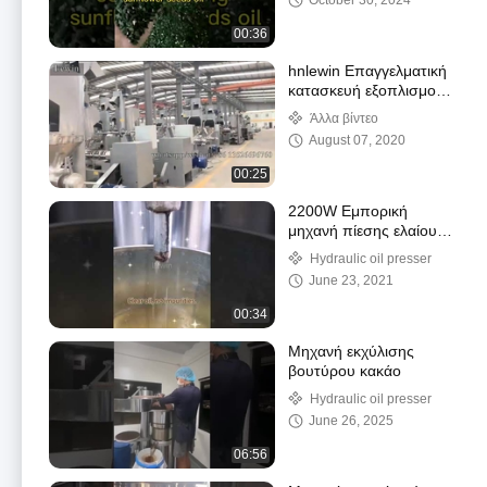
October 30, 2024
00:36
hnlewin Επαγγελματική
κατασκευή εξοπλισμού
πετρελαίου
Άλλα βίντεο
August 07, 2020
00:25
2200W Εμπορική
μηχανή πίεσης ελαίου
καρύδας Μηχανήματα
Hydraulic oil presser
παραγωγής ελαίου
June 23, 2021
00:34
Μηχανή εκχύλισης
βουτύρου κακάο
Hydraulic oil presser
June 26, 2025
06:56