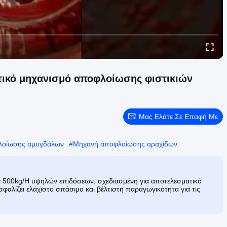
ικό μηχανισμό αποφλοίωσης φιστικιών
Μας Ελάτε Σε Επαφή Με
λοίωσης αμυγδάλων
#
Μηχανή αποφλοίωσης αραχίδων
w 500kg/H υψηλών επιδόσεων, σχεδιασμένη για αποτελεσματικό
φαλίζει ελάχιστο σπάσιμο και βέλτιστη παραγωγικότητα για τις