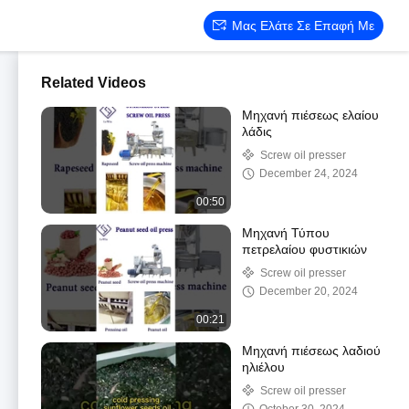
Μας Ελάτε Σε Επαφή Με
Related Videos
Μηχανή πιέσεως ελαίου
λάδις
Screw oil presser
December 24, 2024
00:50
Μηχανή Τύπου
πετρελαίου φυστικιών
Screw oil presser
December 20, 2024
00:21
Μηχανή πιέσεως λαδιού
ηλιέλου
Screw oil presser