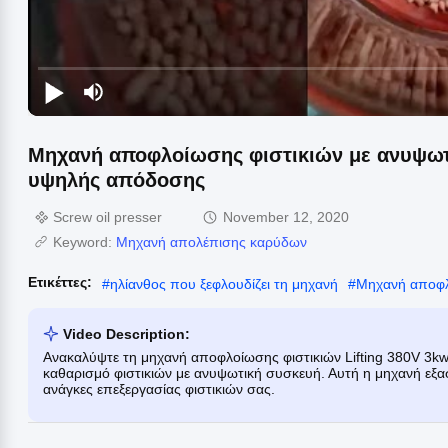
Μηχανή αποφλοίωσης φιστικιών με ανυψωτ
υψηλής απόδοσης
Screw oil presser
November 12, 2020
Keyword:
Μηχανή απολέπισης καρύδων
Ετικέττες:
#
ηλίανθος που ξεφλουδίζει τη μηχανή
#
Μηχανή αποφ
Video Description:
Ανακαλύψτε τη μηχανή αποφλοίωσης φιστικιών Lifting 380V 3k
καθαρισμό φιστικιών με ανυψωτική συσκευή. Αυτή η μηχανή εξασ
ανάγκες επεξεργασίας φιστικιών σας.